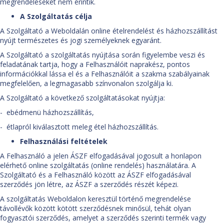
megrendeléseket nem érintik.
A Szolgáltatás célja
A Szolgáltató a Weboldalán online ételrendelést és házhozszállítást
nyújt természetes és jogi személyeknek egyaránt.
A Szolgáltató a szolgáltatás nyújtása során figyelembe veszi és
feladatának tartja, hogy a Felhasználóit naprakész, pontos
információkkal lássa el és a Felhasználóit a szakma szabályainak
megfelelően, a legmagasabb színvonalon szolgálja ki.
A Szolgáltató a következő szolgáltatásokat nyújtja:
- ebédmenü házhozszállítás,
- étlapról kiválasztott meleg étel házhozszállítás.
Felhasználási feltételek
A Felhasználó a jelen ÁSZF elfogadásával jogosult a honlapon
elérhető online szolgáltatás (online rendelés) használatára. A
Szolgáltató és a Felhasználó között az ÁSZF elfogadásával
szerződés jön létre, az ÁSZF a szerződés részét képezi.
A szolgáltatás Weboldalon keresztül történő megrendelése
távollévők között kötött szerződésnek minősül, tehát olyan
fogyasztói szerződés, amelyet a szerződés szerinti termék vagy