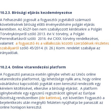
10.2.3. Bírósági eljárás kezdeményezése
A Felhasználó jogosult a fogyasztói jogvitából származó
követelésének bíróság előtti érvényesítésére polgári eljárás
keretében. Az ÁSZF-ben nem szabályozott kérdésekre a Polgári
Törvénykönyvről szóló 2013. évi V. törvény, a Polgári
Perrendtartásról szóló 2016. évi CXXX. törvény rendelkezései,
valamint
a fogyasztó és a vállalkozás közötti szerződések részletes
szabályairól
szóló 45/2014. (II. 26.) Korm. rendelet szabályai az
irányadóak.
10.2.4. Online vitarendezési platform
A Fogyasztó panasza esetén igénybe veheti az Uniós online
vitarendezési platformot, így lehetősége nyílik arra, hogy online
vásárláshoz kapcsolódó jogvitáit ezen keresztül rendezzék egy
kérelem kitöltésével, elkerülve a bírósági eljárást. A platform
igénybevétele egy egyszerű regisztrációt igényel az Európai
Bizottság rendszerében (
ide kattintva
), ezt követően Fogyasztó a
bejelentkezés után megnyíló felületen nyújthatja be panaszát az
online honlapon keresztül.