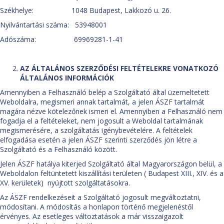
Székhelye: 1048 Budapest, Lakkozó u. 26.
Nyilvántartási száma: 53948001
Adószáma: 69969281-1-41
AZ ÁLTALÁNOS SZERZŐDÉSI FELTÉTELEKRE VONATKOZÓ
ÁLTALÁNOS INFORMÁCIÓK
Amennyiben a Felhasználó belép a Szolgáltató által üzemeltetett
Weboldalra, megismeri annak tartalmát, a jelen ÁSZF tartalmát
magára nézve kötelezőnek ismeri el. Amennyiben a Felhasználó nem
fogadja el a feltételeket, nem jogosult a Weboldal tartalmának
megismerésére, a szolgáltatás igénybevételére. A feltételek
elfogadása esetén a jelen ÁSZF szerinti szerződés jön létre a
Szolgáltató és a Felhasználó között.
Jelen ÁSZF hatálya kiterjed Szolgáltató által Magyarországon belül, a
Weboldalon feltüntetett kiszállítási területen ( Budapest XIII., XIV. és a
XV. kerületek) nyújtott szolgáltatásokra.
Az ÁSZF rendelkezéseit a Szolgáltató jogosult megváltoztatni,
módosítani. A módosítás a honlapon történő megjelenéstől
érvényes. Az esetleges változtatások a már visszaigazolt