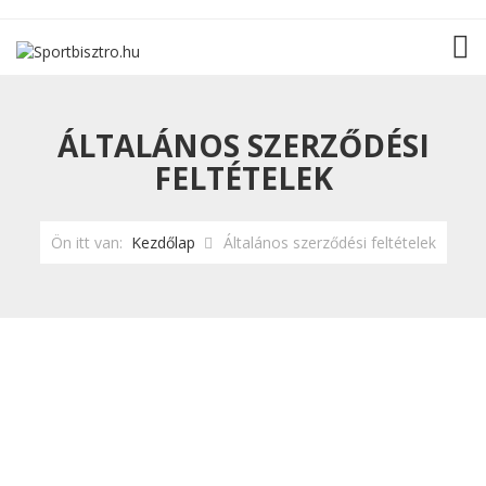
TOG
ÁLTALÁNOS SZERZŐDÉSI
FELTÉTELEK
Ön itt van:
Kezdőlap
Általános szerződési feltételek
Letöltés