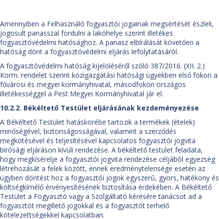
Amennyiben a Felhasználó fogyasztói jogainak megsértését észleli,
jogosult panasszal fordulni a lakóhelye szerint illetékes
fogyasztóvédelmi hatósághoz. A panasz elbírálását követően a
hatóság dönt a fogyasztóvédelmi eljárás lefolytatásáról.
A fogyasztóvédelmi hatóság kijelöléséről szóló 387/2016. (XII. 2.)
Korm. rendelet szerint közigazgatási hatósági ügyekben első fokon a
fővárosi és megyei kormányhivatal, másodfokon országos
illetékességgel a Pest Megyei Kormányhivatal jár el.
10.2.2. Békéltető Testület eljárásának kezdeményezése
A Békéltető Testület hatáskörébe tartozik a termékek (ételek)
minőségével, biztonságosságával, valamint a szerződés
megkötésével és teljesítésével kapcsolatos fogyasztói jogvita
bírósági eljáráson kívüli rendezése. A békéltető testület feladata,
hogy megkísérelje a fogyasztói jogvita rendezése céljából egyezség
létrehozását a felek között, ennek eredménytelensége esetén az
ügyben döntést hoz a fogyasztói jogok egyszerű, gyors, hatékony és
költségkímélő érvényesítésének biztosítása érdekében. A Békéltető
Testület a Fogyasztó vagy a Szolgáltató kérésére tanácsot ad a
fogyasztót megillető jogokkal és a fogyasztót terhelő
kötelezettségekkel kapcsolatban.