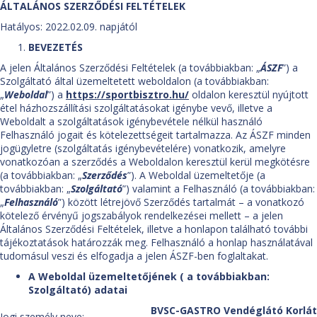
ÁLTALÁNOS SZERZŐDÉSI FELTÉTELEK
Hatályos: 2022.02.09. napjától
BEVEZETÉS
A jelen Általános Szerződési Feltételek (a továbbiakban: „
ÁSZF
”) a
Szolgáltató által üzemeltetett weboldalon (a továbbiakban:
„
Weboldal
”) a
https://sportbisztro.hu/
oldalon keresztül nyújtott
étel házhozszállítási szolgáltatásokat igénybe vevő, illetve a
Weboldalt a szolgáltatások igénybevétele nélkül használó
Felhasználó jogait és kötelezettségeit tartalmazza. Az ÁSZF minden
jogügyletre (szolgáltatás igénybevételére) vonatkozik, amelyre
vonatkozóan a szerződés a Weboldalon keresztül kerül megkötésre
(a továbbiakban: „
Szerződés
”). A Weboldal üzemeltetője (a
továbbiakban: „
Szolgáltató
”) valamint a Felhasználó (a továbbiakban:
„
Felhasználó
”) között létrejövő Szerződés tartalmát – a vonatkozó
kötelező érvényű jogszabályok rendelkezései mellett – a jelen
Általános Szerződési Feltételek, illetve a honlapon található további
tájékoztatások határozzák meg. Felhasználó a honlap használatával
tudomásul veszi és elfogadja a jelen ÁSZF-ben foglaltakat.
A Weboldal üzemeltetőjének ( a továbbiakban:
Szolgáltató) adatai
BVSC-GASTRO Vendéglátó Korlát
Jogi személy neve: