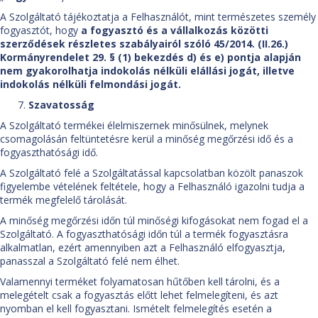
A Szolgáltató tájékoztatja a Felhasználót, mint természetes személy
fogyasztót, hogy
a fogyasztó és a vállalkozás közötti
szerződések részletes szabályairól szóló 45/2014. (II.26.)
Kormányrendelet 29. § (1) bekezdés d) és e) pontja alapján
nem gyakorolhatja indokolás nélküli elállási jogát, illetve
indokolás nélküli felmondási jogát.
Szavatosság
A Szolgáltató termékei élelmiszernek minősülnek, melynek
csomagolásán feltüntetésre kerül a minőség megőrzési idő és a
fogyaszthatósági idő.
A Szolgáltató felé a Szolgáltatással kapcsolatban közölt panaszok
figyelembe vételének feltétele, hogy a Felhasználó igazolni tudja a
termék megfelelő tárolását.
A minőség megőrzési időn túl minőségi kifogásokat nem fogad el a
Szolgáltató. A fogyaszthatósági időn túl a termék fogyasztásra
alkalmatlan, ezért amennyiben azt a Felhasználó elfogyasztja,
panasszal a Szolgáltató felé nem élhet.
Valamennyi terméket folyamatosan hűtőben kell tárolni, és a
melegételt csak a fogyasztás előtt lehet felmelegíteni, és azt
nyomban el kell fogyasztani. Ismételt felmelegítés esetén a