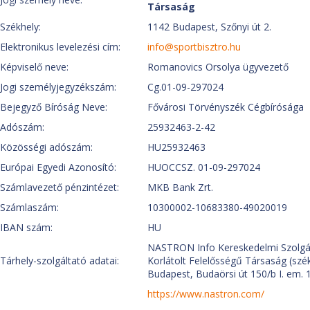
Társaság
Székhely:
1142 Budapest, Szőnyi út 2.
Elektronikus levelezési cím:
info@sportbisztro.hu
Képviselő neve:
Romanovics Orsolya ügyvezető
Jogi személyjegyzékszám:
Cg.01-09-297024
Bejegyző Bíróság Neve:
Fővárosi Törvényszék Cégbírósága
Adószám:
25932463-2-42
Közösségi adószám:
HU25932463
Európai Egyedi Azonosító:
HUOCCSZ. 01-09-297024
Számlavezető pénzintézet:
MKB Bank Zrt.
Számlaszám:
10300002-10683380-49020019
IBAN szám:
HU
NASTRON Info Kereskedelmi Szolgál
Tárhely-szolgáltató adatai:
Korlátolt Felelősségű Társaság (szé
Budapest, Budaörsi út 150/b I. em. 1
https://www.nastron.com/