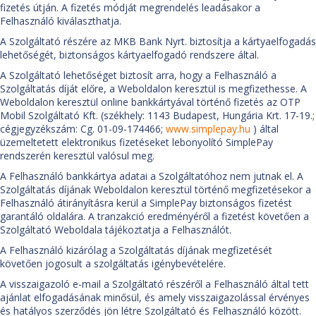
fizetés útján. A fizetés módját megrendelés leadásakor a
Felhasználó kiválaszthatja.
A Szolgáltató részére az MKB Bank Nyrt. biztosítja a kártyaelfogadás
lehetőségét, biztonságos kártyaelfogadó rendszere által.
A Szolgáltató lehetőséget biztosít arra, hogy a Felhasználó a
Szolgáltatás díját előre, a Weboldalon keresztül is megfizethesse. A
Weboldalon keresztül online bankkártyával történő fizetés az OTP
Mobil Szolgáltató Kft. (székhely: 1143 Budapest, Hungária Krt. 17-19.;
cégjegyzékszám: Cg. 01-09-174466;
www.simplepay.hu
) által
üzemeltetett elektronikus fizetéseket lebonyolító SimplePay
rendszerén keresztül valósul meg.
A Felhasználó bankkártya adatai a Szolgáltatóhoz nem jutnak el. A
Szolgáltatás díjának Weboldalon keresztül történő megfizetésekor a
Felhasználó átirányításra kerül a SimplePay biztonságos fizetést
garantáló oldalára. A tranzakció eredményéről a fizetést követően a
Szolgáltató Weboldala tájékoztatja a Felhasználót.
A Felhasználó kizárólag a Szolgáltatás díjának megfizetését
követően jogosult a szolgáltatás igénybevételére.
A visszaigazoló e-mail a Szolgáltató részéről a Felhasználó által tett
ajánlat elfogadásának minősül, és amely visszaigazolással érvényes
és hatályos szerződés jön létre Szolgáltató és Felhasználó között.