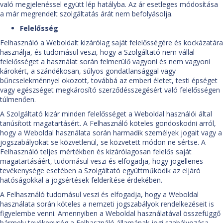
való megjelenéssel együtt lép hatályba. Az ár esetleges módosítása
a már megrendelt szolgáltatás árát nem befolyásolja.
Felelősség
Felhasználó a Weboldalt kizárólag saját felelősségére és kockázatára
használja, és tudomásul veszi, hogy a Szolgáltató nem vállal
felelősséget a használat során felmerülő vagyoni és nem vagyoni
károkért, a szándékosan, súlyos gondatlansággal vagy
bűncselekménnyel okozott, továbbá az emberi életet, testi épséget
vagy egészséget megkárosító szerződésszegésért való felelősségen
túlmenően.
A Szolgáltató kizár minden felelősséget a Weboldal használói által
tanúsított magatartásért. A Felhasználó köteles gondoskodni arról,
hogy a Weboldal használata során harmadik személyek jogait vagy a
jogszabályokat se közvetlenül, se közvetett módon ne sértse. A
Felhasználó teljes mértékben és kizárólagosan felelős saját
magatartásáért, tudomásul veszi és elfogadja, hogy jogellenes
tevékenysége esetében a Szolgáltató együttműködik az eljáró
hatóságokkal a jogsértések felderítése érdekében.
A Felhasználó tudomásul veszi és elfogadja, hogy a Weboldal
használata során köteles a nemzeti jogszabályok rendelkezéseit is
figyelembe venni. Amennyiben a Weboldal használatával összefüggő
bármely tevékenység a Felhasználó államának jogi szabályozása