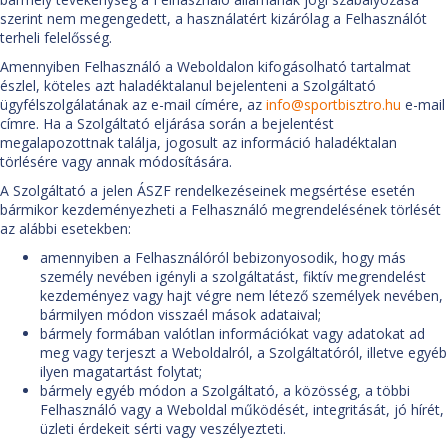
szerint nem megengedett, a használatért kizárólag a Felhasználót
terheli felelősség.
Amennyiben Felhasználó a Weboldalon kifogásolható tartalmat
észlel, köteles azt haladéktalanul bejelenteni a Szolgáltató
ügyfélszolgálatának az e-mail címére, az
info@sportbisztro.hu
e-mail
címre. Ha a Szolgáltató eljárása során a bejelentést
megalapozottnak találja, jogosult az információ haladéktalan
törlésére vagy annak módosítására.
A Szolgáltató a jelen ÁSZF rendelkezéseinek megsértése esetén
bármikor kezdeményezheti a Felhasználó megrendelésének törlését
az alábbi esetekben:
amennyiben a Felhasználóról bebizonyosodik, hogy más
személy nevében igényli a szolgáltatást, fiktív megrendelést
kezdeményez vagy hajt végre nem létező személyek nevében,
bármilyen módon visszaél mások adataival;
bármely formában valótlan információkat vagy adatokat ad
meg vagy terjeszt a Weboldalról, a Szolgáltatóról, illetve egyéb
ilyen magatartást folytat;
bármely egyéb módon a Szolgáltató, a közösség, a többi
Felhasználó vagy a Weboldal működését, integritását, jó hírét,
üzleti érdekeit sérti vagy veszélyezteti.