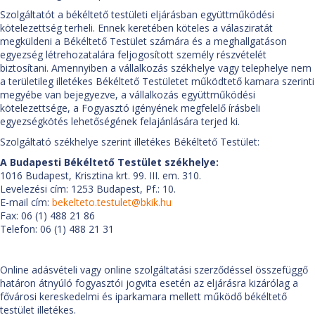
Szolgáltatót a békéltető testületi eljárásban együttműködési
kötelezettség terheli. Ennek keretében köteles a válasziratát
megküldeni a Békéltető Testület számára és a meghallgatáson
egyezség létrehozatalára feljogosított személy részvételét
biztosítani. Amennyiben a vállalkozás székhelye vagy telephelye nem
a területileg illetékes Békéltető Testületet működtető kamara szerinti
megyébe van bejegyezve, a vállalkozás együttműködési
kötelezettsége, a Fogyasztó igényének megfelelő írásbeli
egyezségkötés lehetőségének felajánlására terjed ki.
Szolgáltató székhelye szerint illetékes Békéltető Testület:
A Budapesti Békéltető Testület székhelye:
1016 Budapest, Krisztina krt. 99. III. em. 310.
Levelezési cím: 1253 Budapest, Pf.: 10.
E-mail cím:
bekelteto.testulet@bkik.hu
Fax: 06 (1) 488 21 86
Telefon: 06 (1) 488 21 31
Online adásvételi vagy online szolgáltatási szerződéssel összefüggő
határon átnyúló fogyasztói jogvita esetén az eljárásra kizárólag a
fővárosi kereskedelmi és iparkamara mellett működő békéltető
testület illetékes.