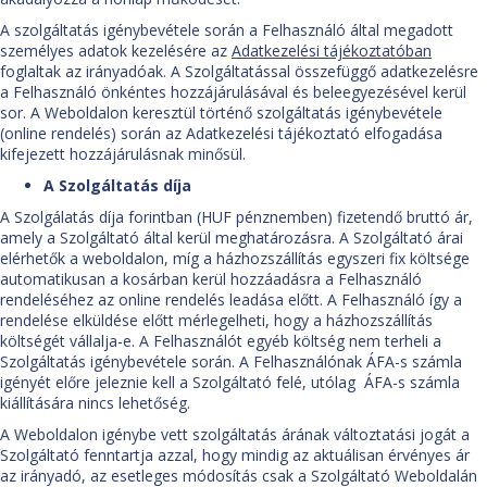
A szolgáltatás igénybevétele során a Felhasználó által megadott
személyes adatok kezelésére az
Adatkezelési tájékoztatóban
foglaltak az irányadóak. A Szolgáltatással összefüggő adatkezelésre
a Felhasználó önkéntes hozzájárulásával és beleegyezésével kerül
sor. A Weboldalon keresztül történő szolgáltatás igénybevétele
(online rendelés) során az Adatkezelési tájékoztató elfogadása
kifejezett hozzájárulásnak minősül.
A Szolgáltatás díja
A Szolgálatás díja forintban (HUF pénznemben) fizetendő bruttó ár,
amely a Szolgáltató által kerül meghatározásra. A Szolgáltató árai
elérhetők a weboldalon, míg a házhozszállítás egyszeri fix költsége
automatikusan a kosárban kerül hozzáadásra a Felhasználó
rendeléséhez az online rendelés leadása előtt. A Felhasználó így a
rendelése elküldése előtt mérlegelheti, hogy a házhozszállítás
költségét vállalja-e. A Felhasználót egyéb költség nem terheli a
Szolgáltatás igénybevétele során. A Felhasználónak ÁFA-s számla
igényét előre jeleznie kell a Szolgáltató felé, utólag ÁFA-s számla
kiállítására nincs lehetőség.
A Weboldalon igénybe vett szolgáltatás árának változtatási jogát a
Szolgáltató fenntartja azzal, hogy mindig az aktuálisan érvényes ár
az irányadó, az esetleges módosítás csak a Szolgáltató Weboldalán