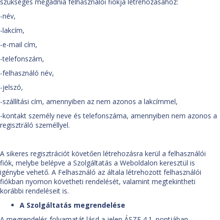
szükséges megadnia felhasználói fiókja létrehozásához:
-név,
-lakcím,
-e-mail cím,
-telefonszám,
-felhasználó név,
-jelszó,
-szállítási cím, amennyiben az nem azonos a lakcímmel,
-kontakt személy neve és telefonszáma, amennyiben nem azonos a
regisztráló személlyel.
A sikeres regisztrációt követően létrehozásra kerül a felhasználói
fiók, melybe belépve a Szolgáltatás a Weboldalon keresztül is
igénybe vehető. A Felhasználó az általa létrehozott felhasználói
fiókban nyomon követheti rendelését, valamint megtekintheti
korábbi rendeléseit is.
A Szolgáltatás megrendelése
A megrendelés folyamatát lásd a jelen ÁSZF 4.1. pontjában.