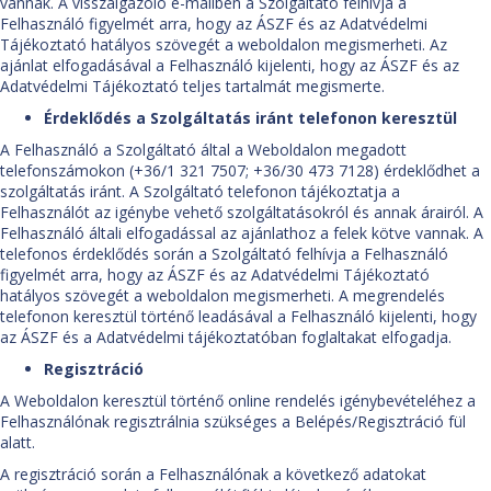
vannak. A visszaigazoló e-mailben a Szolgáltató felhívja a
Felhasználó figyelmét arra, hogy az ÁSZF és az Adatvédelmi
Tájékoztató hatályos szövegét a weboldalon megismerheti. Az
ajánlat elfogadásával a Felhasználó kijelenti, hogy az ÁSZF és az
Adatvédelmi Tájékoztató teljes tartalmát megismerte.
Érdeklődés a Szolgáltatás iránt telefonon keresztül
A Felhasználó a Szolgáltató által a Weboldalon megadott
telefonszámokon (+36/1 321 7507; +36/30 473 7128) érdeklődhet a
szolgáltatás iránt. A Szolgáltató telefonon tájékoztatja a
Felhasználót az igénybe vehető szolgáltatásokról és annak árairól. A
Felhasználó általi elfogadással az ajánlathoz a felek kötve vannak. A
telefonos érdeklődés során a Szolgáltató felhívja a Felhasználó
figyelmét arra, hogy az ÁSZF és az Adatvédelmi Tájékoztató
hatályos szövegét a weboldalon megismerheti. A megrendelés
telefonon keresztül történő leadásával a Felhasználó kijelenti, hogy
az ÁSZF és a Adatvédelmi tájékoztatóban foglaltakat elfogadja.
Regisztráció
A Weboldalon keresztül történő online rendelés igénybevételéhez a
Felhasználónak regisztrálnia szükséges a Belépés/Regisztráció fül
alatt.
A regisztráció során a Felhasználónak a következő adatokat