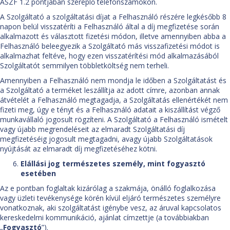
ÁSZF 1.2 pontjában szereplő telefonszámokon.
A Szolgáltató a szolgáltatási díjat a Felhasználó részére legkésőbb 8
napon belül visszatéríti a Felhasználó által a díj megfizetése során
alkalmazott és választott fizetési módon, illetve amennyiben abba a
Felhasználó beleegyezik a Szolgáltató más visszafizetési módot is
alkalmazhat feltéve, hogy ezen visszatérítési mód alkalmazásából
Szolgáltatót semmilyen többletköltség nem terheli.
Amennyiben a Felhasználó nem mondja le időben a Szolgáltatást és
a Szolgáltató a terméket leszállítja az adott címre, azonban annak
átvételét a Felhasználó megtagadja, a Szolgáltatás ellenértékét nem
fizeti meg, úgy e tényt és a Felhasználó adatait a kiszállítást végző
munkavállaló jogosult rögzíteni. A Szolgáltató a Felhasználó ismételt
vagy újabb megrendeléseit az elmaradt Szolgáltatási díj
megfizetéséig jogosult megtagadni, avagy újabb Szolgáltatások
nyújtását az elmaradt díj megfizetéséhez kötni.
Elállási jog természetes személy, mint fogyasztó
esetében
Az e pontban foglaltak kizárólag a szakmája, önálló foglalkozása
vagy üzleti tevékenysége körén kívül eljáró természetes személyre
vonatkoznak, aki szolgáltatást igénybe vesz, az áruval kapcsolatos
kereskedelmi kommunikáció, ajánlat címzettje (a továbbiakban
„
Fogyasztó
”).