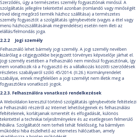
Szerződés, úgy a természetes személy fogyasztónak minősül. A
szolgáltatás jellegére tekintettel azonban (romlandó vagy minőségét
rövid ideig megőrző termék házhoz szállítása) a természetes
személy fogyasztót a szolgáltatás igénybevétele (vagyis a étel vagy
menü házhozszállításának megrendelése) esetén nem illeti az
elállás/felmondás joga.
2.2.2 Jogi személy
Felhasználó lehet bármely jogi személy. A jogi személy nevében
kizárólag a cégjegyzékbe bejegyzett törvényes képviselője járhat el.
Jogi személy esetében a Felhasználó nem minősül fogyasztónak, így
nem vonatkozik rá a Fogyasztó és a vállalkozás közötti szerződések
részletes szabályairól szóló 45/2014. (II.26.) Kormányrendelet
szabályai, ennek megfelelően a jogi személyt nem illetik meg a
fogyasztókra vonatkozó jogok.
2.2.3. Felhasználóra vonatkozó rendelkezések
A Weboldalon keresztül történő szolgáltatás igénybevétele feltételezi
a Felhasználó részéről az Internet lehetőségeinek és felhasználási
feltételeinek, korlátjainak ismeretét és elfogadását, különös
tekintettel a technikai teljesítményekre és az esetlegesen felmerülő
hibákra. Szolgáltatót nem terheli tehát felelősség, ha bármilyen
működési hiba észlelhető az internetes hálózatban, amely
akadályozza a honlap működését.