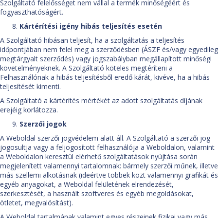
Szolgáltató felelősséget nem vállal a termék minőségéért és
fogyaszthatóságért.
Kártérítési igény hibás teljesítés esetén
A Szolgáltató hibásan teljesít, ha a szolgáltatás a teljesítés
időpontjában nem felel meg a szerződésben (ÁSZF és/vagy egyedileg
megtárgyalt szerződés) vagy jogszabályban megállapított minőségi
követelményeknek. A Szolgáltató köteles megtéríteni a
Felhasználónak a hibás teljesítésből eredő kárát, kivéve, ha a hibás
teljesítését kimenti.
A Szolgáltató a kártérítés mértékét az adott szolgáltatás díjának
erejéig korlátozza.
Szerzői jogok
A Weboldal szerzői jogvédelem alatt áll. A Szolgáltató a szerzői jog
jogosultja vagy a feljogosított felhasználója a Weboldalon, valamint
a Weboldalon keresztül elérhető szolgáltatások nyújtása során
megjelenített valamennyi tartalomnak: bármely szerzői műnek, illetve
más szellemi alkotásnak (ideértve többek közt valamennyi grafikát és
egyéb anyagokat, a Weboldal felületének elrendezését,
szerkesztését, a használt szoftveres és egyéb megoldásokat,
ötletet, megvalósítást).
A Weboldal tartalmának valamint egyes részeinek fizikai vagy más