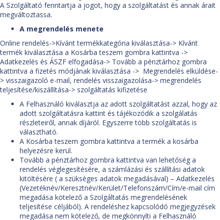
A Szolgáltató fenntartja a jogot, hogy a szolgáltatást és annak árait
megváltoztassa.
A megrendelés menete
Online rendelés->Kívánt termékkategória kiválasztása-> Kívánt
termék kiválasztása a Kosárba teszem gombra kattintva ->
Adatkezelés és ÁSZF elfogadása-> Tovább a pénztárhoz gombra
kattintva a fizetés módjának kiválasztása -> Megrendelés elküldése-
> visszaigazoló e-mail, rendelés visszaigazolása-> megrendelés
teljesítése/kiszállítása-> szolgáltatás kifizetése
A Felhasználó kiválasztja az adott szolgáltatást azzal, hogy az
adott szolgáltatásra kattint és tájékozódik a szolgálatás
részleteiről, annak díjáról. Egyszerre több szolgáltatás is
választható.
A Kosárba teszem gombra kattintva a termék a kosárba
helyezésre kerül.
Tovább a pénztárhoz gombra kattintva van lehetőség a
rendelés véglegesítésére, a számlázási és szállítási adatok
kitöltésére ( a szükséges adatok megadásával) – Adatkezelés
(Vezetéknév/Keresztnév/Kerület/Telefonszám/Cím/e-mail cím
megadása kötelező a Szolgáltatás megrendelésének
teljesítése céljából). A rendeléshez kapcsolódó megjegyzések
megadása nem kötelező, de megkönnyíti a Felhasználó