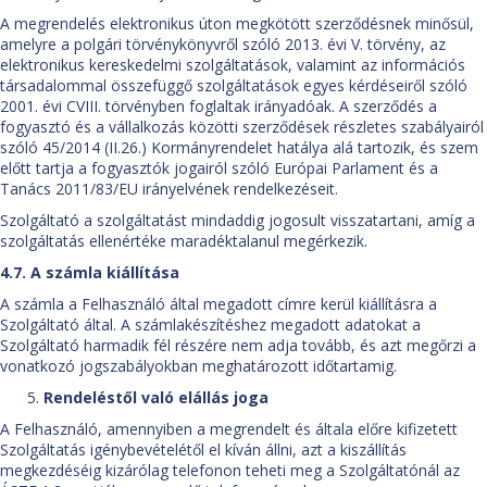
A megrendelés elektronikus úton megkötött szerződésnek minősül,
amelyre a polgári törvénykönyvről szóló 2013. évi V. törvény, az
elektronikus kereskedelmi szolgáltatások, valamint az információs
társadalommal összefüggő szolgáltatások egyes kérdéseiről szóló
2001. évi CVIII. törvényben foglaltak irányadóak. A szerződés a
fogyasztó és a vállalkozás közötti szerződések részletes szabályairól
szóló 45/2014 (II.26.) Kormányrendelet hatálya alá tartozik, és szem
előtt tartja a fogyasztók jogairól szóló Európai Parlament és a
Tanács 2011/83/EU irányelvének rendelkezéseit.
Szolgáltató a szolgáltatást mindaddig jogosult visszatartani, amíg a
szolgáltatás ellenértéke maradéktalanul megérkezik.
4.7. A számla kiállítása
A számla a Felhasználó által megadott címre kerül kiállításra a
Szolgáltató által. A számlakészítéshez megadott adatokat a
Szolgáltató harmadik fél részére nem adja tovább, és azt megőrzi a
vonatkozó jogszabályokban meghatározott időtartamig.
Rendeléstől való elállás joga
A Felhasználó, amennyiben a megrendelt és általa előre kifizetett
Szolgáltatás igénybevételétől el kíván állni, azt a kiszállítás
megkezdéséig kizárólag telefonon teheti meg a Szolgáltatónál az