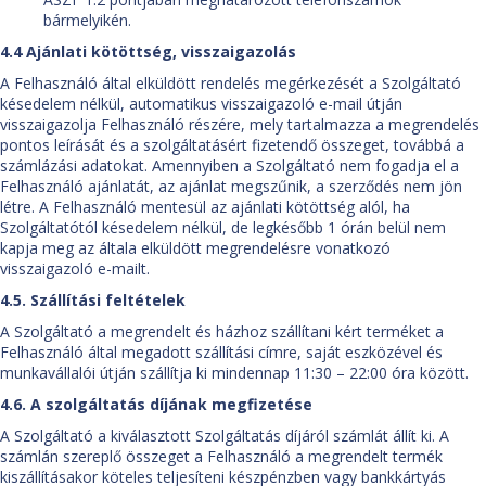
bármelyikén.
4.4 Ajánlati kötöttség, visszaigazolás
A Felhasználó által elküldött rendelés megérkezését a Szolgáltató
késedelem nélkül, automatikus visszaigazoló e-mail útján
visszaigazolja Felhasználó részére, mely tartalmazza a megrendelés
pontos leírását és a szolgáltatásért fizetendő összeget, továbbá a
számlázási adatokat. Amennyiben a Szolgáltató nem fogadja el a
Felhasználó ajánlatát, az ajánlat megszűnik, a szerződés nem jön
létre. A Felhasználó mentesül az ajánlati kötöttség alól, ha
Szolgáltatótól késedelem nélkül, de legkésőbb 1 órán belül nem
kapja meg az általa elküldött megrendelésre vonatkozó
visszaigazoló e-mailt.
4.5. Szállítási feltételek
A Szolgáltató a megrendelt és házhoz szállítani kért terméket a
Felhasználó által megadott szállítási címre, saját eszközével és
munkavállalói útján szállítja ki mindennap 11:30 – 22:00 óra között.
4.6. A szolgáltatás díjának megfizetése
A Szolgáltató a kiválasztott Szolgáltatás díjáról számlát állít ki. A
számlán szereplő összeget a Felhasználó a megrendelt termék
kiszállításakor köteles teljesíteni készpénzben vagy bankkártyás