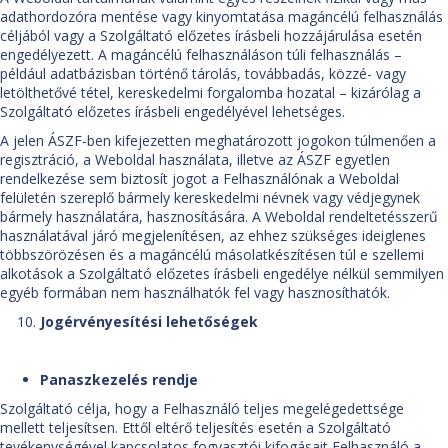
adathordozóra mentése vagy kinyomtatása magáncélú felhasználás
céljából vagy a Szolgáltató előzetes írásbeli hozzájárulása esetén
engedélyezett. A magáncélú felhasználáson túli felhasználás –
például adatbázisban történő tárolás, továbbadás, közzé- vagy
letölthetővé tétel, kereskedelmi forgalomba hozatal – kizárólag a
Szolgáltató előzetes írásbeli engedélyével lehetséges.
A jelen ÁSZF-ben kifejezetten meghatározott jogokon túlmenően a
regisztráció, a Weboldal használata, illetve az ÁSZF egyetlen
rendelkezése sem biztosít jogot a Felhasználónak a Weboldal
felületén szereplő bármely kereskedelmi névnek vagy védjegynek
bármely használatára, hasznosítására. A Weboldal rendeltetésszerű
használatával járó megjelenítésen, az ehhez szükséges ideiglenes
többszörözésen és a magáncélú másolatkészítésen túl e szellemi
alkotások a Szolgáltató előzetes írásbeli engedélye nélkül semmilyen
egyéb formában nem használhatók fel vagy hasznosíthatók.
Jogérvényesítési lehetőségek
Panaszkezelés rendje
Szolgáltató célja, hogy a Felhasználó teljes megelégedettsége
mellett teljesítsen. Ettől eltérő teljesítés esetén a Szolgáltató
tevékenységével kapcsolatos fogyasztói kifogásait Felhasználó a