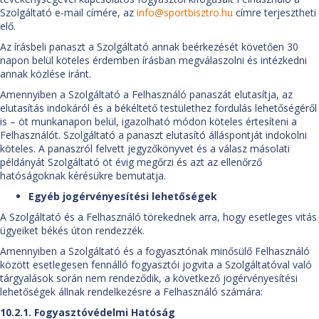
Szolgáltató e-mail címére, az
info@sportbisztro.hu
címre terjesztheti
elő.
Az írásbeli panaszt a Szolgáltató annak beérkezését követően 30
napon belül köteles érdemben írásban megválaszolni és intézkedni
annak közlése iránt.
Amennyiben a Szolgáltató a Felhasználó panaszát elutasítja, az
elutasítás indokáról és a békéltető testülethez fordulás lehetőségéről
is – öt munkanapon belül, igazolható módon köteles értesíteni a
Felhasználót. Szolgáltató a panaszt elutasító álláspontját indokolni
köteles. A panaszról felvett jegyzőkönyvet és a válasz másolati
példányát Szolgáltató öt évig megőrzi és azt az ellenőrző
hatóságoknak kérésükre bemutatja.
Egyéb jogérvényesítési lehetőségek
A Szolgáltató és a Felhasználó törekednek arra, hogy esetleges vitás
ügyeiket békés úton rendezzék.
Amennyiben a Szolgáltató és a fogyasztónak minősülő Felhasználó
között esetlegesen fennálló fogyasztói jogvita a Szolgáltatóval való
tárgyalások során nem rendeződik, a következő jogérvényesítési
lehetőségek állnak rendelkezésre a Felhasználó számára:
10.2.1. Fogyasztóvédelmi Hatóság