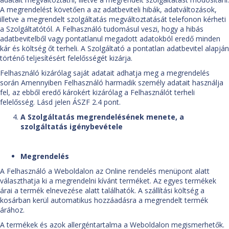
A megrendelést követően a az adatbeviteli hibák, adatváltozások,
illetve a megrendelt szolgáltatás megváltoztatását telefonon kérheti
a Szolgáltatótól. A Felhasználó tudomásul veszi, hogy a hibás
adatbevitelből vagy pontatlanul megadott adatokból eredő minden
kár és költség őt terheli. A Szolgáltató a pontatlan adatbevitel alapján
történő teljesítésért felelősségét kizárja.
Felhasználó kizárólag saját adatait adhatja meg a megrendelés
során Amennyiben Felhasználó harmadik személy adatait használja
fel, az ebből eredő károkért kizárólag a Felhasználót terheli
felelősség. Lásd jelen ÁSZF 2.4 pont.
A Szolgáltatás megrendelésének menete, a
szolgáltatás igénybevétele
Megrendelés
A Felhasználó a Weboldalon az Online rendelés menüpont alatt
választhatja ki a megrendelni kívánt terméket. Az egyes termékek
árai a termék elnevezése alatt találhatók. A szállítási költség a
kosárban kerül automatikus hozzáadásra a megrendelt termék
árához.
A termékek és azok allergéntartalma a Weboldalon megismerhetők.