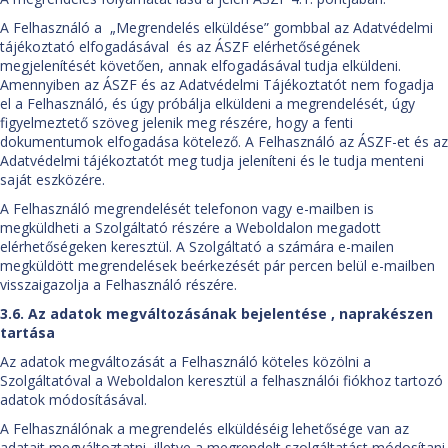
A Felhasználó a „Megrendelés elküldése” gombbal az Adatvédelmi
tájékoztató elfogadásával és az ÁSZF elérhetőségének
megjelenítését követően, annak elfogadásával tudja elküldeni.
Amennyiben az ÁSZF és az Adatvédelmi Tájékoztatót nem fogadja
el a Felhasználó, és úgy próbálja elküldeni a megrendelését, úgy
figyelmeztető szöveg jelenik meg részére, hogy a fenti
dokumentumok elfogadása kötelező. A Felhasználó az ÁSZF-et és az
Adatvédelmi tájékoztatót meg tudja jeleníteni és le tudja menteni
saját eszközére.
A Felhasználó megrendelését telefonon vagy e-mailben is
megküldheti a Szolgáltató részére a Weboldalon megadott
elérhetőségeken keresztül. A Szolgáltató a számára e-mailen
megküldött megrendelések beérkezését pár percen belül e-mailben
visszaigazolja a Felhasználó részére.
3.6. Az adatok megváltozásának bejelentése , naprakészen
tartása
Az adatok megváltozását a Felhasználó köteles közölni a
Szolgáltatóval a Weboldalon keresztül a felhasználói fiókhoz tartozó
adatok módosításával.
A Felhasználónak a megrendelés elküldéséig lehetősége van az
adatait megváltoztatni, illetve a megrendelt szolgáltatást módosítani.