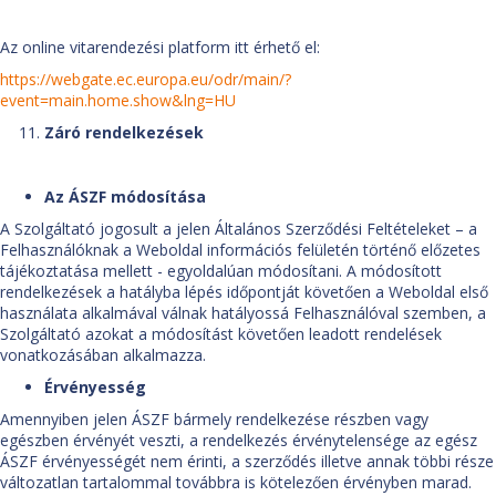
Az online vitarendezési platform itt érhető el:
https://webgate.ec.europa.eu/odr/main/?
event=main.home.show&lng=HU
Záró rendelkezések
Az ÁSZF módosítása
A Szolgáltató jogosult a jelen Általános Szerződési Feltételeket – a
Felhasználóknak a Weboldal információs felületén történő előzetes
tájékoztatása mellett - egyoldalúan módosítani. A módosított
rendelkezések a hatályba lépés időpontját követően a Weboldal első
használata alkalmával válnak hatályossá Felhasználóval szemben, a
Szolgáltató azokat a módosítást követően leadott rendelések
vonatkozásában alkalmazza.
Érvényesség
Amennyiben jelen ÁSZF bármely rendelkezése részben vagy
egészben érvényét veszti, a rendelkezés érvénytelensége az egész
ÁSZF érvényességét nem érinti, a szerződés illetve annak többi része
változatlan tartalommal továbbra is kötelezően érvényben marad.