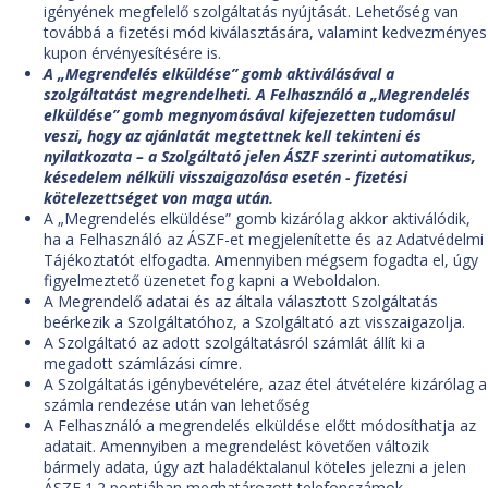
igényének megfelelő szolgáltatás nyújtását. Lehetőség van
továbbá a fizetési mód kiválasztására, valamint kedvezményes
kupon érvényesítésére is.
A „Megrendelés elküldése” gomb aktiválásával a
szolgáltatást megrendelheti. A Felhasználó a „Megrendelés
elküldése” gomb megnyomásával kifejezetten tudomásul
veszi, hogy az ajánlatát megtettnek kell tekinteni és
nyilatkozata – a Szolgáltató jelen ÁSZF szerinti automatikus,
késedelem nélküli visszaigazolása esetén - fizetési
kötelezettséget von maga után.
A „Megrendelés elküldése” gomb kizárólag akkor aktiválódik,
ha a Felhasználó az ÁSZF-et megjelenítette és az Adatvédelmi
Tájékoztatót elfogadta. Amennyiben mégsem fogadta el, úgy
figyelmeztető üzenetet fog kapni a Weboldalon.
A Megrendelő adatai és az általa választott Szolgáltatás
beérkezik a Szolgáltatóhoz, a Szolgáltató azt visszaigazolja.
A Szolgáltató az adott szolgáltatásról számlát állít ki a
megadott számlázási címre.
A Szolgáltatás igénybevételére, azaz étel átvételére kizárólag a
számla rendezése után van lehetőség
A Felhasználó a megrendelés elküldése előtt módosíthatja az
adatait. Amennyiben a megrendelést követően változik
bármely adata, úgy azt haladéktalanul köteles jelezni a jelen
ÁSZF 1.2 pontjában meghatározott telefonszámok