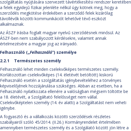
szolgáltatás nyújtására szervezett távértékesítési rendszer keretében
a felek egyidejű fizikai jelenléte nélkül úgy kötnek meg, hogy a
szerződés megkötése érdekében a szerződő felek kizárólag
távollévők közötti kommunikációt lehetővé tévő eszközt
alkalmaznak.
Az ÁSZF írásba foglalt magyar nyelvű szerződésnek minősül. Az
ÁSZF-ben nem szabályozott kérdésekre, valamint annak
értelmezésére a magyar jog az irányadó.
Felhasználó („
Felhasználó
”) személye
2.2.1 Természetes személy
Felhasználó lehet minden cselekvőképes természetes személy.
Korlátozottan cselekvőképes (14. életévét betöltött) kiskorú
Felhasználó esetén a szolgáltatás igénybevételéhez a törvényes
képviselőjének hozzájárulása szükséges. Abban az esetben, ha a
Felhasználó nyilatkozata ellenére a valóságban mégsem töltötte be
a 18. életévét, a Szolgáltató felelősséget nem vállal.
Cselekvőképtelen személy (14. év alatti) a Szolgáltatást nem veheti
igénybe.
A fogyasztó és a vállalkozás közötti szerződések részletes
szabályairól szóló 45/2014. (II.26.) Kormányrendelet értelmében
amennyiben természetes személy és a Szolgálató között jön létre a