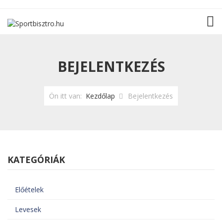
TOG
BEJELENTKEZÉS
Ön itt van:
Kezdőlap
Bejelentkezés
KATEGÓRIÁK
Előételek
Levesek