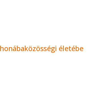
thonába
közösségi életébe