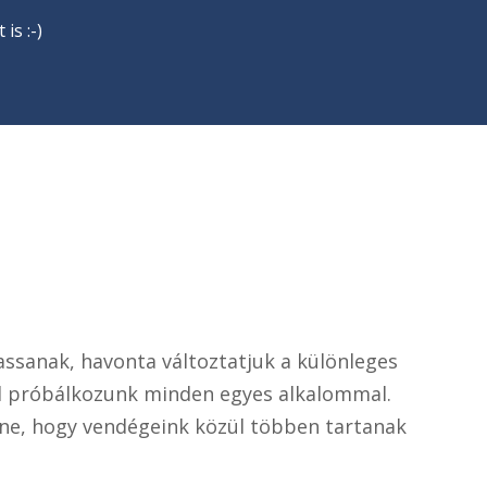
is :-)
sanak, havonta változtatjuk a különleges
jal próbálkozunk minden egyes alkalommal.
enne, hogy vendégeink közül többen tartanak