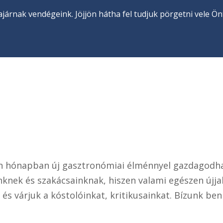
járnak vendégeink. Jöjjön hátha fel tudjuk pörgetni vele Önt 
 hónapban új gasztronómiai élménnyel gazdagodhas
fünknek és szakácsainknak, hiszen valami egészen új
 és várjuk a kóstolóinkat, kritikusainkat. Bízunk b