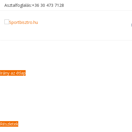
Asztalfoglalás:
+36 30 473 7128
Új étlap
Tavaszi ízek a Bisztróban
Irány az étlap
Meccs menü
4 490 Ft
Rendezvények
Részletek