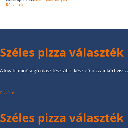
Részletek
Széles pizza választék
A kiváló minőségű olasz tésztából készülő pizzáinkért vissza
Pizzáink
Széles pizza választék