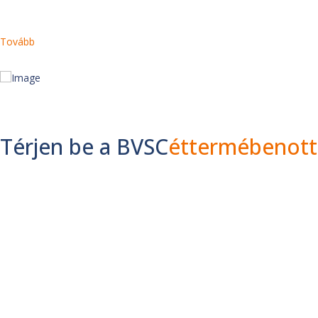
Tovább
Térjen be a BVSC
éttermében
ot