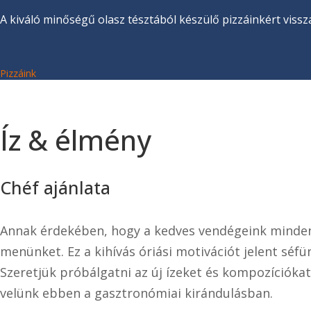
A kiváló minőségű olasz tésztából készülő pizzáinkért vissza
Pizzáink
Íz & élmény
Chéf ajánlata
Annak érdekében, hogy a kedves vendégeink minden
menünket. Ez a kihívás óriási motivációt jelent sé
Szeretjük próbálgatni az új ízeket és kompozíciókat
velünk ebben a gasztronómiai kirándulásban.