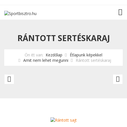
TOG
RÁNTOTT SERTÉSKARAJ
Ön itt van:
Kezdőlap
Étlapunk képekkel
Amit nem lehet megunni
Rántott sertéskaraj
Rántott
Rá
csirkemell
sa