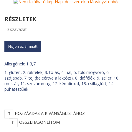
grillázzsal
RÉSZLETEK
0
szavazat
Hívjon az ár miatt
Allergének: 1,3,7
1. glutén, 2. rákfélék, 3. tojás, 4. hal, 5. földimogyoró, 6.
szójabab, 7. tej (beleértve a laktózt), 8. diófélék, 9. zeller, 10.
mustár, 11. szezámmag, 12. kén-dioxid, 13. csillagfürt, 14.
puhatestűek
HOZZÁADÁS A KÍVÁNSÁGLISTÁHOZ
ÖSSZEHASONLÍTOM