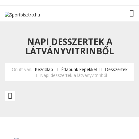
TOG
NAPI DESSZERTEK A
LÁTVÁNYVITRINBŐL
Ön itt van:
Kezdőlap
Étlapunk képekkel
Desszertek
Napi desszertek a látványvitrinből
Belga
csokoládé
szuflé
sóskaramella
fagylalttal,