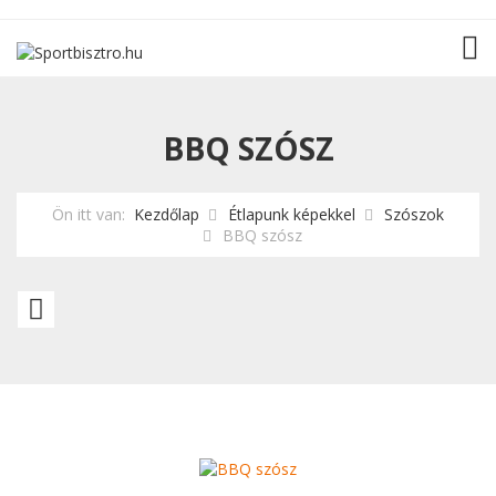
TOG
BBQ SZÓSZ
Ön itt van:
Kezdőlap
Étlapunk képekkel
Szószok
BBQ szósz
Ázsiai
mártás