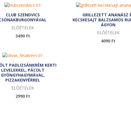
CLUB SZENDVICS
GRILLEZETT ANANÁSZ 
CSÓNAKBURGONYÁVAL
KECSKESAJT BALZSAMOS R
ÁGYON
ELŐÉTELEK
ELŐÉTELEK
3490 Ft
4090 Ft
ÖLT PADLIZSÁNKRÉM KERTI
LEVELEKKEL, PÁCOLT
GYÖNGYHAGYMÁVAL,
PIZZAKENYÉRREL
ELŐÉTELEK
2990 Ft