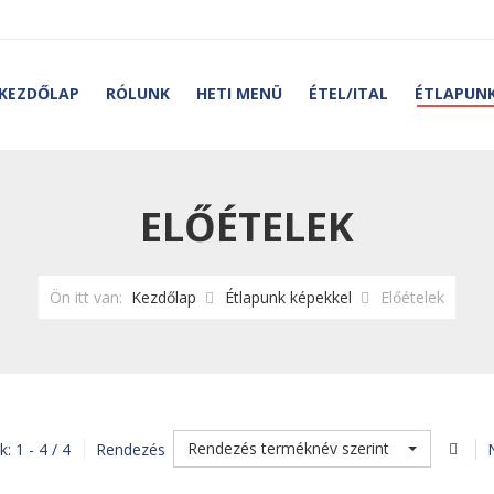
KEZDŐLAP
RÓLUNK
HETI MENÜ
ÉTEL/ITAL
ÉTLAPUNK
ELŐÉTELEK
Ön itt van:
Kezdőlap
Étlapunk képekkel
Előételek
Rendezés terméknév szerint
: 1 - 4 / 4
Rendezés