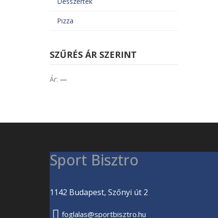
Desszertek
Pizza
SZŰRÉS ÁR SZERINT
Ár:
—
Sport Bisztro
1142 Budapest, Szőnyi út 2
foglalas@sportbisztro.hu