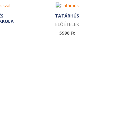
ÉS
TATÁRHÚS
UKKOLA
ELŐÉTELEK
5990 Ft