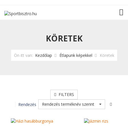
TOG
KÖRETEK
Ön itt van:
Kezdőlap
Étlapunk képekkel
Köretek
FILTERS
Rendezés terméknév szerint
Rendezés