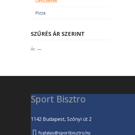
Desszertek
Pizza
SZŰRÉS ÁR SZERINT
Ár:
—
Sport Bisztro
1142 Budapest, Szőnyi út 2
foglalas@sportbisztro.hu