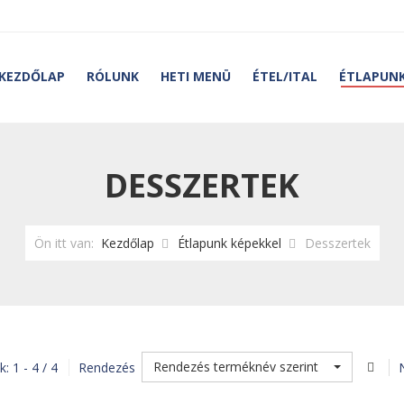
KEZDŐLAP
RÓLUNK
HETI MENÜ
ÉTEL/ITAL
ÉTLAPUNK
DESSZERTEK
Ön itt van:
Kezdőlap
Étlapunk képekkel
Desszertek
Rendezés terméknév szerint
: 1 - 4 / 4
Rendezés